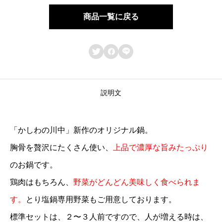
鍋
商品一覧に戻る
セ
ッ



ト
2
〜
説明文
3
人
「かしわの川中」新作のオリジナル鍋。
前
胸骨を贅沢にたくさん使い、
上品で濃厚な旨みたっぷり
個
のお鍋です。
鶏肉はもちろん、
野菜がどんどん美味しく食べられま
す。
とり塩鍋専用野菜もご用意しております。
標準セットは、２〜３人前ですので、人が増える時は、