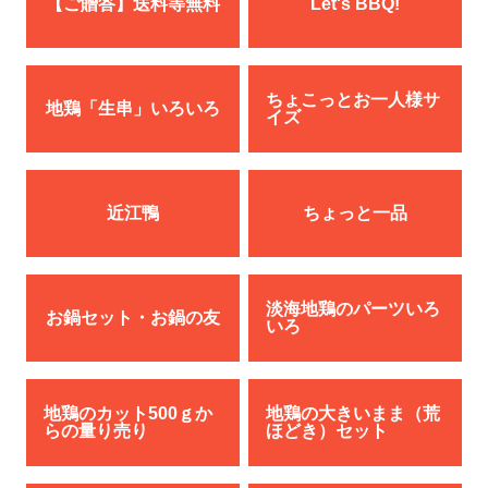
【ご贈答】送料等無料
Let's BBQ!
ちょこっとお一人様サ
地鶏「生串」いろいろ
イズ
近江鴨
ちょっと一品
淡海地鶏のパーツいろ
お鍋セット・お鍋の友
いろ
地鶏のカット500ｇか
地鶏の大きいまま（荒
らの量り売り
ほどき）セット