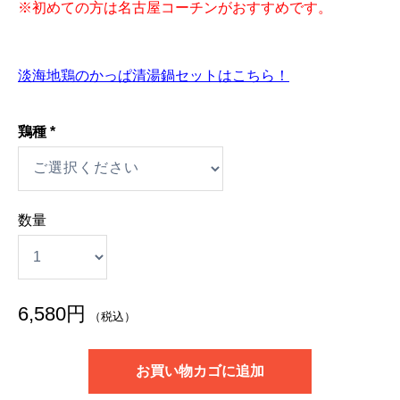
※初めての方は名古屋コーチンがおすすめです。
淡海地鶏のかっぱ清湯鍋セットはこちら！
鶏種
*
地
数量
鶏
か
っ
6,580
円
（税込）
ぱ
の
お買い物カゴに追加
塩