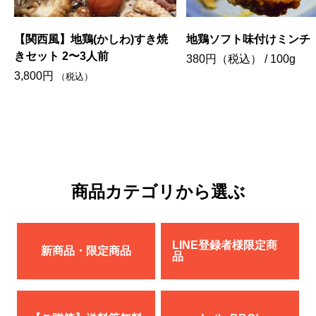
地鶏ソフト味付けミンチ
地鶏とり鍋満足フルセット
人前
380
円（税込）
/ 100g
5,500
円
（税込）
商品カテゴリから選ぶ
LINE登録者様限定商
新商品・限定商品
品