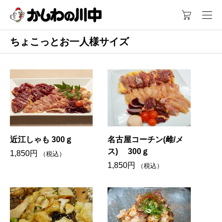
ちょこっとお一人様サイズ
近江しゃも 300ｇ
名古屋コーチン(雌/メ
ス) 300ｇ
1,850
円
（税込）
1,850
円
（税込）