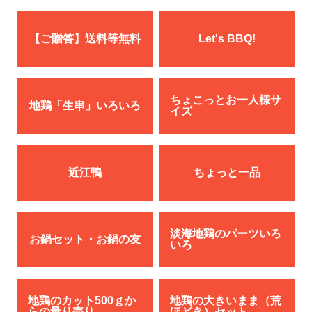
【ご贈答】送料等無料
Let's BBQ!
ちょこっとお一人様サ
地鶏「生串」いろいろ
イズ
近江鴨
ちょっと一品
淡海地鶏のパーツいろ
お鍋セット・お鍋の友
いろ
地鶏のカット500ｇか
地鶏の大きいまま（荒
らの量り売り
ほどき）セット