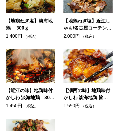
【地鶏ねぎ塩】淡海地
【地鶏ねぎ塩】近江し
鶏 300ｇ
ゃも/名古屋コーチン
300ｇ
1,400
円
2,000
円
（税込）
（税込）
【近江の味】地鶏味付
【湖西の味】地鶏味付
かしわ 淡海地鶏 300
かしわ 淡海地鶏 旨辛
ｇ
味 300g
1,450
円
1,550
円
（税込）
（税込）